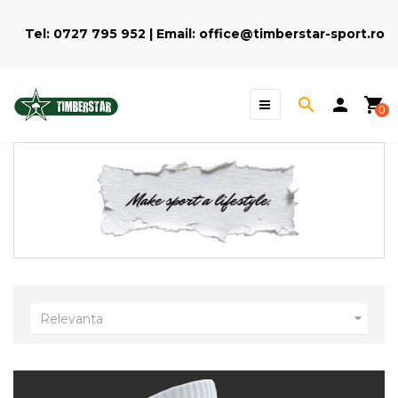
Tel:
0727 795 952
| Email:
office@timberstar-sport.ro
Toggle
search
person
shopping_cart
☰
0
navigation

Relevanta