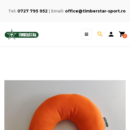
Tel:
0727 795 952
| Email:
office@timberstar-sport.ro
Toggle
search
person
shopping_cart
☰
0
navigation