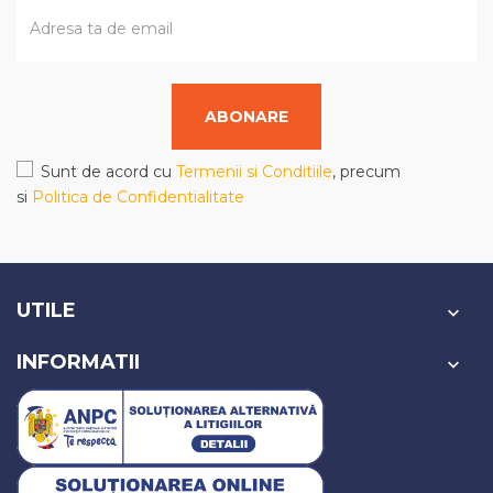
ABONARE
Sunt de acord cu
Termenii si Conditiile
, precum
si
Politica de Confidentialitate
UTILE

INFORMATII
