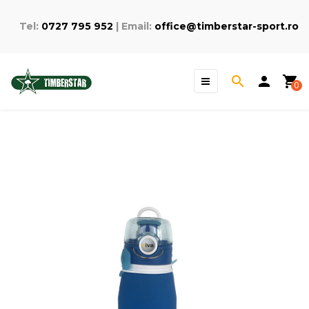
Tel:
0727 795 952
| Email:
office@timberstar-sport.ro
Toggle
search
person
shopping_cart
☰
0
navigation