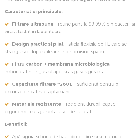
Caracteristici principale:
Filtrare ultrabuna
– retine pana la 99,99 % din bacterii si
virusi, testat in laboratoare
Design practic si pliat
– sticla flexibila de 1 L care se
strang usor dupa utilizare, economisind spatiu
Filtru carbon + membrana microbiologica
–
imbunatateste gustul apei si asigura siguranta
Capacitate filtrare ~260 L
– suficientă pentru o
excursie de cateva saptamani
Materiale rezistente
– recipient durabil, capac
ergonomic cu siguranta, usor de curatat
Beneficii:
Apă sigura si buna de baut direct din surse naturale