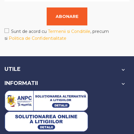
ABONARE
Sunt de acord cu
Termenii si Conditiile
, precum
si
Politica de Confidentialitate
UTILE

INFORMATII
