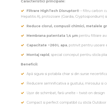
Caracteristici principale:
Filtrare HighTech Disruptor®
– filtru carbon c
Hepatitis A), protozoare (Giardia, Cryptosporidium) 
Reduce clorul, compusii chimici, metalele gr
Membrana patentata 1,4 µm
pentru filtrare av
Capacitate ~260 L apa
, potrivit pentru usoare 
Montaj rapid
, special conceput pentru sticla plia
Beneficii:
Apă sigura si potabila chiar si din surse necertific
Reducere semnificativa a gustului, mirosului si c
Ușor de schimbat, fară unelte – twist-on design
Compact si perfect compatibil cu sticla Outdoor