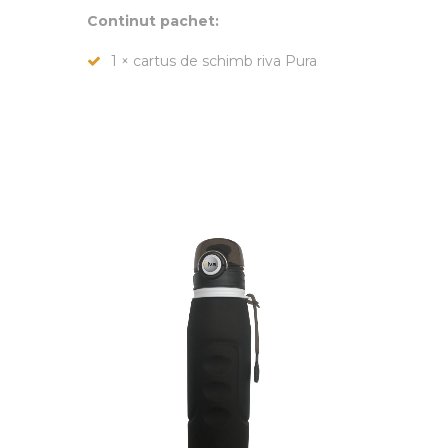
Continut pachet:
1 × cartus de schimb riva Pura