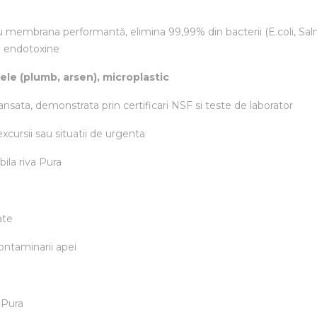
u membrana performantă, elimina 99,99% din bacterii (E.coli, Salmo
si endotoxine
ele (plumb, arsen), microplastic
ansata, demonstrata prin certificari NSF si teste de laborator
excursii sau situatii de urgenta
bila riva Pura
ate
ontaminarii apei
 Pura