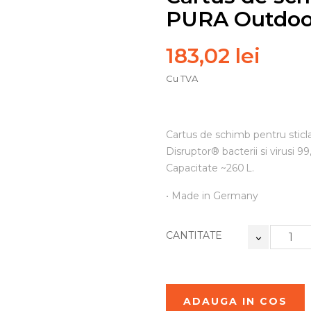
PURA Outdoo
183,02 lei
Cu TVA
Cartus de schimb pentru sticla
Disruptor® bacterii si virusi 
Capacitate ~260 L.
• Made in Germany
CANTITATE
ADAUGA IN COS