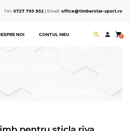
Tel:
0727 795 952
| Email:
office@timberstar-sport.ro
search
person
shopping_cart
DESPRE NOI
CONTUL MEU
0
imb pentru sticla riva