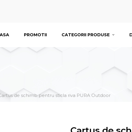
ASA
PROMOTII
CATEGORII PRODUSE
Cartus de schimb pentru sticla riva PURA Outdoor
Cartus de sch