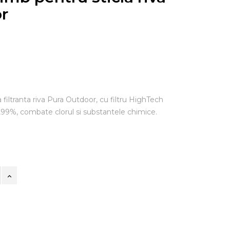
r
 filtranta riva Pura Outdoor, cu filtru HighTech
99,99%, combate clorul si substantele chimice.